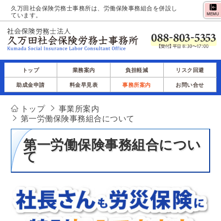
久万田社会保険労務士事務所は、労働保険事務組合を併設し
ています。
MEMU
トップ
業務案内
負担軽減
リスク回避
助成金申請
料金早見表
事務所案内
お問い合せ
トップ
事業所案内
第一労働保険事務組合について
第一労働保険事務組合につい
て