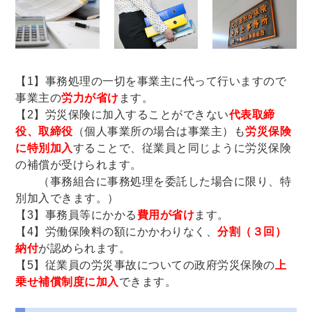
【1】事務処理の一切を事業主に代って行いますので
事業主の
労力が省け
ます。
【2】労災保険に加入することができない
代表取締
役、取締役
（個人事業所の場合は事業主）も
労災保険
に特別加入
することで、従業員と同じように労災保険
の補償が受けられます。
（事務組合に事務処理を委託した場合に限り、特
別加入できます。）
【3】事務員等にかかる
費用が省け
ます。
【4】労働保険料の額にかかわりなく、
分割（３回）
納付
が認められます。
【5】従業員の労災事故についての政府労災保険の
上
乗せ補償制度に加入
できます。